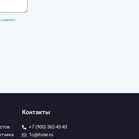
ных данных
Контакты
истов
+7 (900) 362-43-43
отчика
1c@itviar.ru