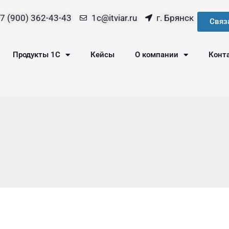
7 (900) 362-43-43
1c@itviar.ru
г. Брянск
Связ
Продукты 1С
Кейсы
О компании
Конт