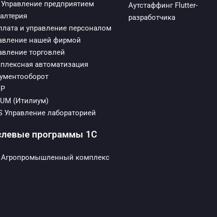
 Управление предприятием
Аутстаффинг Flutter-
галтерия
разработчика
плата и управление персоналом
авление нашей фирмой
авление торговлей
плексная автоматизация
ументооборот
ИР
LIUM (Итилиум)
S Управление лабораторией
слевые программы 1С
P Агропромышленный комплекс