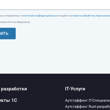
вы соглашаетесь с
политикой конфиденциальности
и даете
согласие на обработку персональ
ченко Антону Ивановичу
ВИТЬ
 разработки
IT-Услуги
укты 1С
Аутстаффинг IT-Специал
Аутстаффинг Rust-разраб