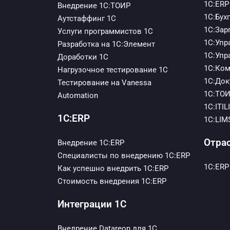
1С:ERP
Внедрение 1С:ТОИР
1С:Бух
Аутстаффинг 1С
1С:Зар
Услуги программистов 1С
1С:Упр
Разработка на 1С:Элемент
1С:Упр
Доработки 1С
1С:Ком
Нагрузочное тестирование 1С
1С:Док
Тестирование на Vanessa
1С:ТО
Automation
1С:ITI
1С:ERP
1С:LIM
Отра
Внедрение 1С:ERP
Специалисты по внедрению 1С:ERP
1С:ER
Как успешно внедрить 1С:ERP
Стоимость внедрения 1С:ERP
Интеграции 1С
Внедрение Datareon для 1C