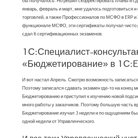
бы получалось. Но решил скорректировать планы и с
январь, февраль и март, мне удалось подготовиться 
торговлей, а также Профессионалов по МСФО в ERP и У
функционале МСФО, эти сертификаты получал чисто р
сдал 6 сертификационных экзаменов.
1С:Специалист-консульта
«Бюджетирование» в 1С:E
И вот настал Апрель. Смотрю возможность записаться 
Поэтому записался сдавать экзамен где-то на конец ме
Бюджетированию и приступил к изучению новой подсис
много работы у заказчиков. Поэтому большую часть в
Бюджетирование изучал 3 недели и по ощущениям был 
одной недели от Управленческого.