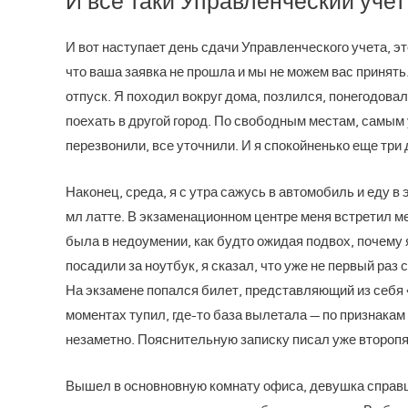
И все таки Управленческий учет
И вот наступает день сдачи Управленческого учета, эт
что ваша заявка не прошла и мы не можем вас принять
отпуск. Я походил вокруг дома, позлился, понегодова
поехать в другой город. По свободным местам, самым 
перезвонили, все уточнили. И я спокойненько еще три
Наконец, среда, я с утра сажусь в автомобиль и еду 
мл латте. В экзаменационном центре меня встретил м
была в недоумении, как будто ожидая подвох, почему я
посадили за ноутбук, я сказал, что уже не первый раз
На экзамене попался билет, представляющий из себя «
моментах тупил, где-то база вылетала — по признакам 
незаметно. Пояснительную записку писал уже второпях
Вышел в основновную комнату офиса, девушка справши