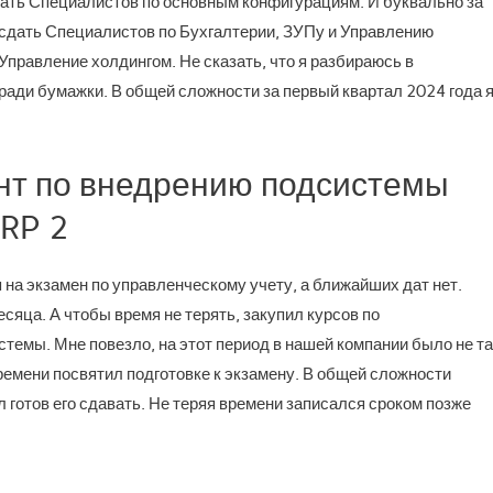
дать Специалистов по основным конфигурациям. И буквально за
и сдать Специалистов по Бухгалтерии, ЗУПу и Управлению
правление холдингом. Не сказать, что я разбираюсь в
ади бумажки. В общей сложности за первый квартал 2024 года 
нт по внедрению подсистемы
RP 2
на экзамен по управленческому учету, а ближайших дат нет.
сяца. А чтобы время не терять, закупил курсов по
темы. Мне повезло, на этот период в нашей компании было не та
ремени посвятил подготовке к экзамену. В общей сложности
готов его сдавать. Не теряя времени записался сроком позже