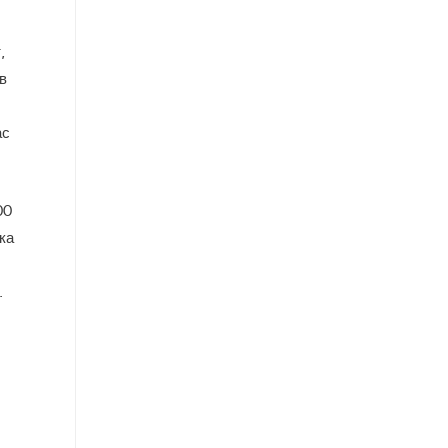
,
в
ас
00
ка
.