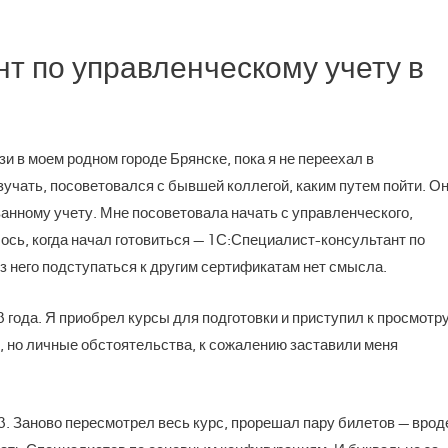
т по управленческому учету в
 в моем родном городе Брянске, пока я не переехал в
зучать, посоветовался с бывшей коллегой, каким путем пойти. О
ванному учету. Мне посоветовала начать с управленческого,
лось, когда начал готовиться — 1С:Специалист-консультант по
з него подступаться к другим сертификатам нет смысла.
 года. Я приобрел курсы для подготовки и приступил к просмотру
у, но личные обстоятельства, к сожалению заставили меня
3. Заново пересмотрел весь курс, прорешал пару билетов — врод