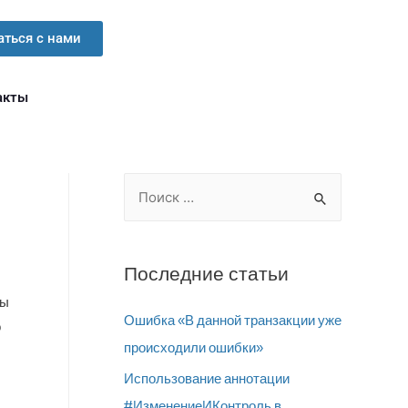
аться с нами
акты
Последние статьи
мы
Ошибка «В данной транзакции уже
о
происходили ошибки»
Использование аннотации
#ИзменениеИКонтроль в