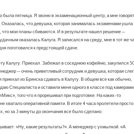
о была пятница. Я звоню в экзаменационный центр, а мне говорят
. Оказалась, что девушка, которая занималась экзаменами ушла 
л, что мои планы сбиваются. И в результате нашел решение —
удачным оказалась Калуга. Я записался на среду, мне в тот же ч
 дня поготовился к предстоящей сдаче.
в эту Калугу. Приехал. Забежал в соседнюю кофейню, закупился 5
енеджер — очень приветливый сотрудник и девушка, которая слег
 приехал из Брянска сдавать в Калугу. В общем все как обычно,
 сдаю Специалиста и оставили меня одного в классе под камерами
Микс», того что я прорешивал при подготовке. На каких-то
не хватало оперативной памяти. В итоге 4 часа пролетели просто
, но за 3 минуты до окончания все было сделано.
вает: «Ну, какие результаты?». А менеджер с ухмылкой: «А